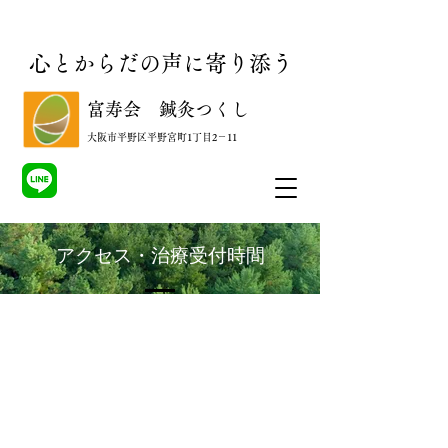
心とからだの声に寄り添う
​富寿会 鍼灸つくし
​大阪市平野区平野宮町1丁目2－11
アクセス・治療受付時間