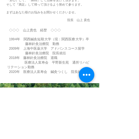
『安心』して、『納得』して治療を受けて頂きます。
そして『満足』して帰って頂けるよう努めて参ります。
まずはあなた様のお悩みをお聞かせくださいませ。
院長 山上 貴也 ​​
◇◇◇ 山上貴也 経歴 ◇◇◇
1994年 関西鍼灸短期大学（現：関西医療大学）卒
藤林針灸治療院 勤務
2009年 上海中医薬大学 アドバンスコース留学
藤林針灸治療院 院長就任
2018年 藤林針灸治療院 退職
医療法人富寿会 平野新生苑 通所リハビ
リテーション勤務
2020年 医療法人富寿会 鍼灸つくし 院長就任
​皆さまに最善の治療を目指して