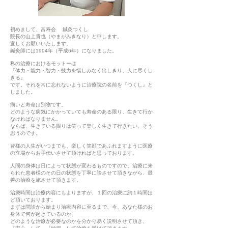
初めまして、富寿会 鍼灸つくし
院長の山上貴也（やまがみきなり）と申します。
宜しくお願いいたします。
鍼灸師には1994年（平成6年）になりました。
私の治療におけるモットーは
『体力・能力・智力・技力を惜しみなく出しきり、人に尽くし
きる』
です。それを常に忘れないように治療院の名前を『つくし』と
しました。
病いと寿命は別物です。
どのような病気にかかっていても寿命のある限り、
生きて行か
なければなりません。
ならば、生きている限りは笑って楽しく生きて行きたい、そう
思うのです。
皆様の人生がいつまでも、楽しく笑顔であふれますように医療
の立場からお手伝いさせて頂ければと思っております。
人間の身体は日によって状態が変わるものですので、治療に来
られた患者様のその日の状態を丁寧に診させて頂きながら、最
善の治療を施させて頂きます。
治療時間は治療内容にもよりますが、１回の治療に約１時間ほ
ど頂いております。
まずは問診から始まり治療内容に至るまで、今、あなた様のお
身体で何が起きているのか、
どのような治療が必要なのかを分かり易く説明させて頂き、