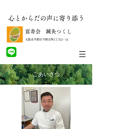
心とからだの声に寄り添う
​富寿会 鍼灸つくし
​大阪市平野区平野宮町1丁目2－11
​ごあいさつ