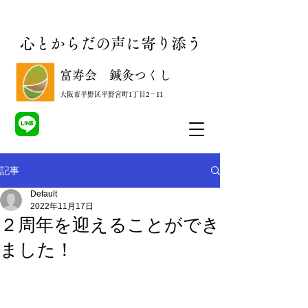
心とからだの声に寄り添う
​富寿会 鍼灸つくし
​大阪市平野区平野宮町1丁目2－11
記事
Default
2022年11月17日
２周年を迎えることができ
ました！