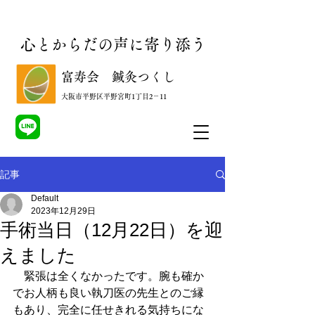
心とからだの声に寄り添う
​富寿会 鍼灸つくし
​大阪市平野区平野宮町1丁目2－11
記事
Default
2023年12月29日
手術当日（12月22日）を迎
えました
　緊張は全くなかったです。腕も確か
でお人柄も良い執刀医の先生とのご縁
もあり、完全に任せきれる気持ちにな