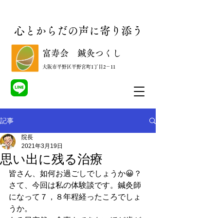
心とからだの声に寄り添う
​富寿会 鍼灸つくし
​大阪市平野区平野宮町1丁目2－11
記事
院長
2021年3月19日
思い出に残る治療
皆さん、如何お過ごしでしょうか😀？
さて、今回は私の体験談です。鍼灸師
になって７，８年程経ったころでしょ
うか。