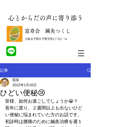
心とからだの声に寄り添う
​富寿会 鍼灸つくし
​大阪市平野区平野宮町1丁目2－11
記事
院長
2022年1月16日
ひどい便秘😢
皆様、如何お過ごしでしょうか😀？
長年に渡り、２週間以上も出ないひど
い便秘に悩まれていた方のお話です。
初診時は腰痛のために鍼灸治療を週１